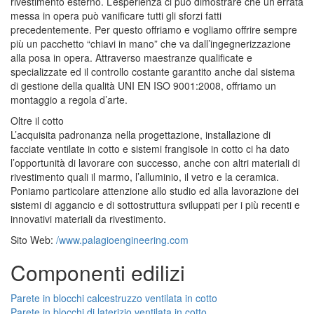
rivestimento esterno. L’esperienza ci può dimostrare che un’errata
messa in opera può vanificare tutti gli sforzi fatti
precedentemente. Per questo offriamo e vogliamo offrire sempre
più un pacchetto “chiavi in mano” che va dall’ingegnerizzazione
alla posa in opera. Attraverso maestranze qualificate e
specializzate ed il controllo costante garantito anche dal sistema
di gestione della qualità UNI EN ISO 9001:2008, offriamo un
montaggio a regola d’arte.
Oltre il cotto
L’acquisita padronanza nella progettazione, installazione di
facciate ventilate in cotto e sistemi frangisole in cotto ci ha dato
l’opportunità di lavorare con successo, anche con altri materiali di
rivestimento quali il marmo, l’alluminio, il vetro e la ceramica.
Poniamo particolare attenzione allo studio ed alla lavorazione dei
sistemi di aggancio e di sottostruttura sviluppati per i più recenti e
innovativi materiali da rivestimento.
Sito Web:
/www.palagioengineering.com
Componenti edilizi
Parete in blocchi calcestruzzo ventilata in cotto
Parete in blocchi di laterizio ventilata in cotto